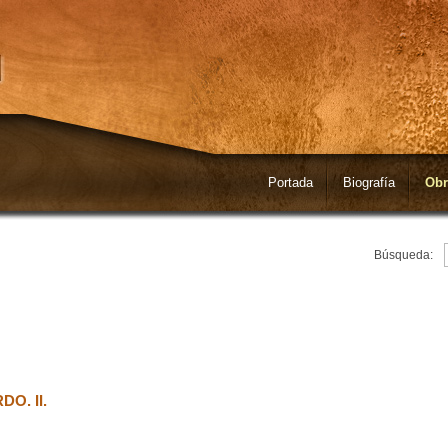
Portada
Biografía
Obr
Búsqueda:
O. II.